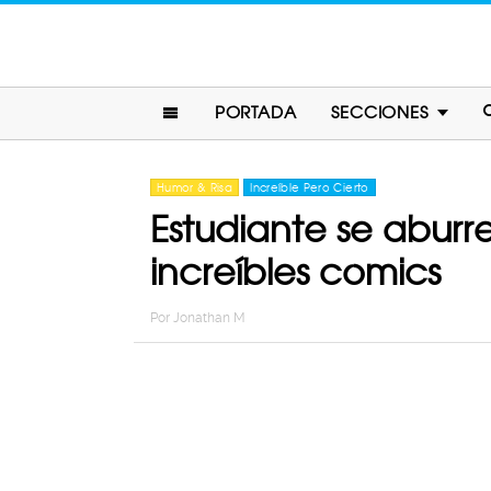
PORTADA
SECCIONES
Humor & Risa
Increíble Pero Cierto
Estudiante se aburre 
increíbles comics
Por
Jonathan M