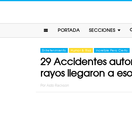
PORTADA
SECCIONES
Entretenimiento
Humor & Risa
Increíble Pero Cierto
29 Accidentes auto
rayos llegaron a es
Por
Aldo Rackson