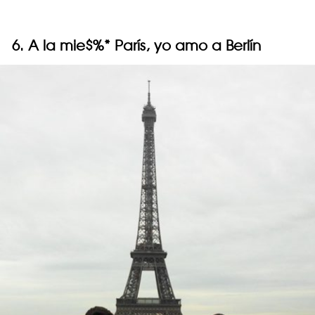
6. A la mie$%* París, yo amo a Berlín