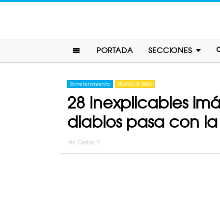
PORTADA
SECCIONES
Entretenimiento
Humor & Risa
28 Inexplicables i
diablos pasa con l
Por
Carlos Y