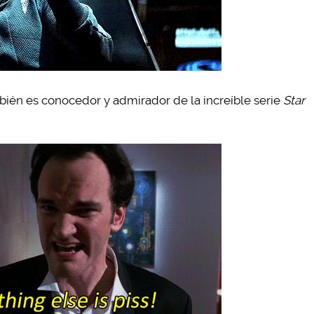
ién es conocedor y admirador de la increíble serie
Star