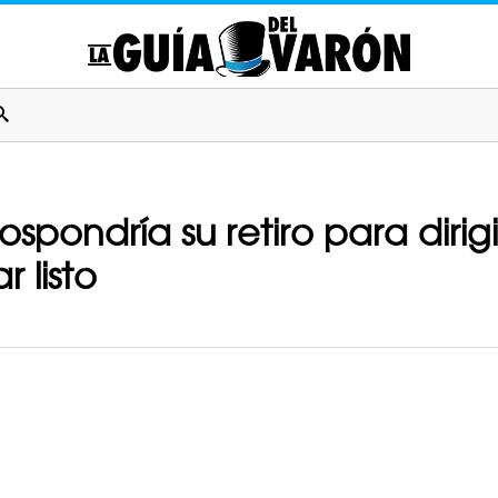
spondría su retiro para dirig
r listo