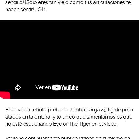
sencillo! ¡Solo eres tan viejo como tus articulaciones te
hacen sentir! LOL”:
En el video, el intérprete de Rambo carga 45 kg de peso
atados en la cintura, y lo único que lamentamos es que
no esté escuchando Eye of The Tiger en el video.
Stallone continuamente publica videos de sí mismo en