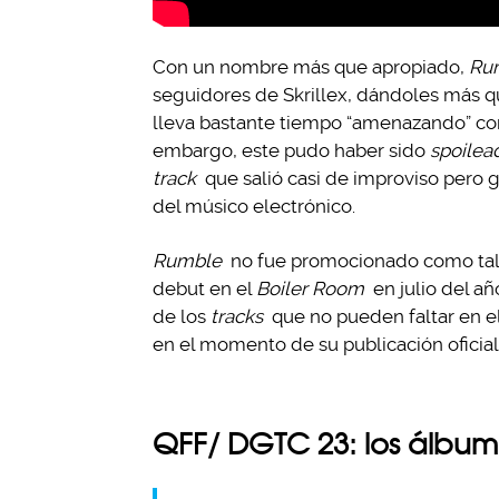
Con un nombre más que apropiado,
Ru
seguidores de Skrillex, dándoles más qu
lleva bastante tiempo “amenazando” con
embargo, este pudo haber sido
spoilea
track
que salió casi de improviso pero 
del músico electrónico.
Rumble
no fue promocionado como tal h
debut en el
Boiler Room
en julio del a
de los
tracks
que no pueden faltar en el
en el momento de su publicación oficial
QFF/ DGTC 23: los álbu