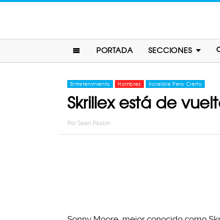
PORTADA
SECCIONES
Entretenimiento
Hombres
Increíble Pero Cierto
Skrillex está de vue
Por
Sean Paskin
Sonny Moore, mejor conocido como Skril