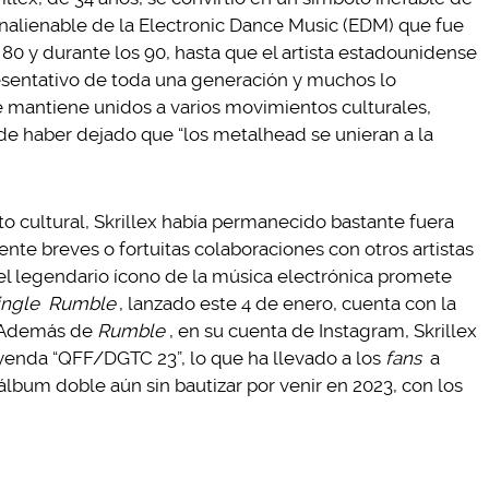
nalienable de la Electronic Dance Music (EDM) que fue
 80 y durante los 90, hasta que el artista estadounidense
esentativo de toda una generación y muchos lo
 mantiene unidos a varios movimientos culturales,
 de haber dejado que “los metalhead se unieran a la
o cultural, Skrillex había permanecido bastante fuera
nte breves o fortuitas colaboraciones con otros artistas
el legendario ícono de la música electrónica promete
ingle
Rumble
, lanzado este 4 de enero, cuenta con la
. Además de
Rumble
, en su cuenta de Instagram, Skrillex
yenda “QFF/DGTC 23”, lo que ha llevado a los
fans
a
lbum doble aún sin bautizar por venir en 2023, con los