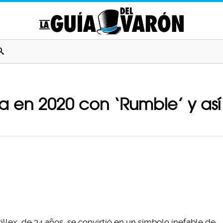
lta en 2020 con ‘Rumble’ y as
lex, de 34 años, se convirtió en un símbolo inefable de