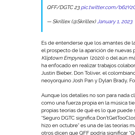
QFF/DGTC 23
pic.twitter.com/b62Y2G
— Skrillex (@Skrillex)
January 1, 2023
Es de entenderse que los amantes de l
el prospecto de la aparición de nuevas 
Kliptown Empyrean
(2020) o del aún 
ha enfocado en realizar trabajos colabora
Justin Bieber, Don Toliver, el colombiano 
neoyorquino Josh Pan y Dylan Brady, Four
Aunque los detalles no son para nada cl
como una fuerza propia en la música tien
propias teorías de qué es lo que puede si
“Seguro DGTC significa Don’tGetTooClos
hizo en octubre” es una de las teorías 
otros dicen que QFF podría significar 