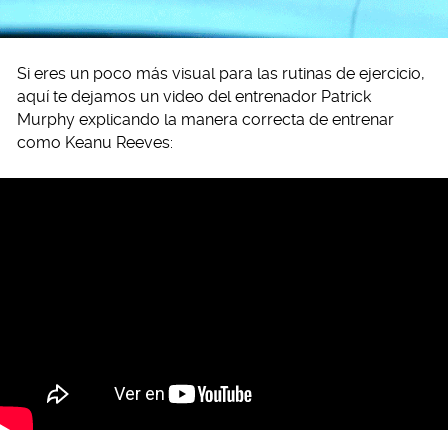
Si eres un poco más visual para las rutinas de ejercicio,
aquí te dejamos un video del entrenador Patrick
Murphy explicando la manera correcta de entrenar
como Keanu Reeves: