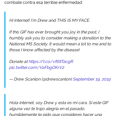
combate contra esa terrible enfermedad:
Hi Internet! I'm Drew and THIS IS MY FACE.
If this GIF has ever brought you joy in the past, I
humbly ask you to consider making a donation to the
National MS Society. It would mean a lot to me and to
those I know affected by the disease!
Donate at
https://t.co/vf6ItTacgR
pic.twitter.com/VaFbgOKrV2
— Drew Scanlon (@drewscanlon)
September 19, 2019
Hola internet, soy Drew y esta es mi cara. Si este GIF
alguna vez te trajo alegría en el pasado,
humildemente te pido que consideres hacer una