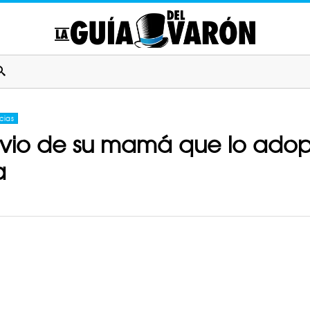
cias
novio de su mamá que lo ado
a