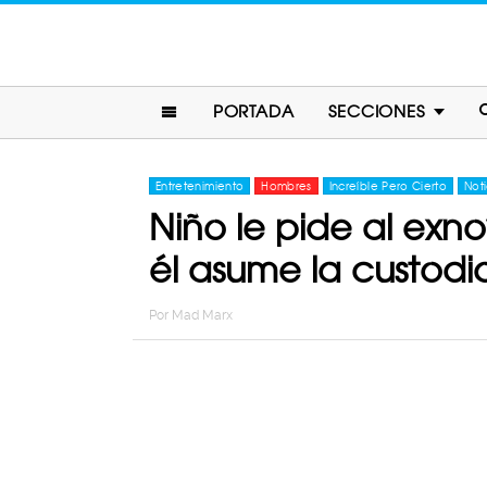
PORTADA
SECCIONES
Entretenimiento
Hombres
Increíble Pero Cierto
Noti
Niño le pide al ex
él asume la custodi
Por
Mad Marx