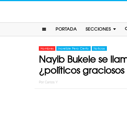
PORTADA
SECCIONES
Hombres
Increíble Pero Cierto
Noticias
Nayib Bukele se llam
¿políticos graciosos
Por
Carlos Y