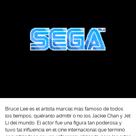
Bruce Lee es el artista marcial más famoso de todos
los tiempos, quiéranlo admitir o no los Jackie Chan y Jet
Li del mundo. El actor fue una figura tan poderosa y
tuvo tal influencia en el cine internacional que terminó