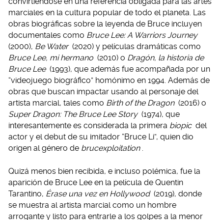
convirtiéndose en una referencia obligada para las artes
marciales en la cultura popular de todo el planeta. Las
obras biográficas sobre la leyenda de Bruce incluyen
documentales como
Bruce Lee: A Warriors Journey
(2000),
Be Water
(2020) y películas dramáticas como
Bruce Lee, mi hermano
(2010) o
Dragón, la historia de
Bruce Lee
(1993), que además fue acompañada por un
“videojuego biográfico” homónimo en 1994. Además de
obras que buscan impactar usando al personaje del
artista marcial, tales como
Birth of the Dragon
(2016) o
Super Dragon: The Bruce Lee Story
(1974), que
interesantemente es considerada la primera
biopic
del
actor y el debut de su imitador “Bruce Li”, quien dio
origen al género de
brucexploitation
.
Quizá menos bien recibida, e incluso polémica, fue la
aparición de Bruce Lee en la película de Quentin
Tarantino,
Érase una vez en Hollywood
(2019), donde
se muestra al artista marcial como un hombre
arrogante y listo para entrarle a los golpes a la menor