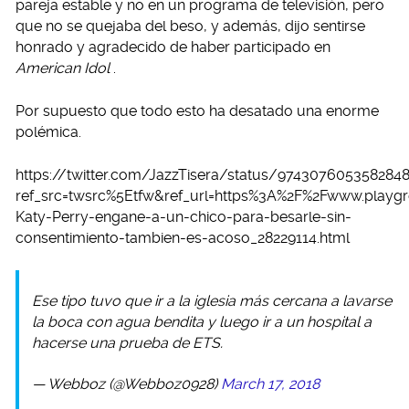
pareja estable y no en un programa de televisión, pero
que no se quejaba del beso, y además, dijo sentirse
honrado y agradecido de haber participado en
American Idol
.
Por supuesto que todo esto ha desatado una enorme
polémica.
https://twitter.com/JazzTisera/status/974307605358284
ref_src=twsrc%5Etfw&ref_url=https%3A%2F%2Fwww.playg
Katy-Perry-engane-a-un-chico-para-besarle-sin-
consentimiento-tambien-es-acoso_28229114.html
Ese tipo tuvo que ir a la iglesia más cercana a lavarse
la boca con agua bendita y luego ir a un hospital a
hacerse una prueba de ETS.
— Webboz (@Webboz0928)
March 17, 2018