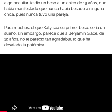
algo peculiar; le dio un beso a un chico de 19 años, que
había manifestado que nunca había besado a ninguna
chica, pues nunca tuvo una pareja.
Para muchos, el que Katy sea su primer beso, sería un
sueño, sin embargo, parece que a Benjamin Glace, de
19 años, no le pareció tan agradable, lo que ha
desatado la polémica.