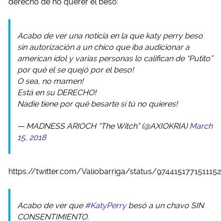
derecho de no querer el beso:
Acabo de ver una noticia en la que katy perry beso
sin autorización a un chico que iba audicionar a
american ídol y varias personas lo califican de “Putito”
por qué el se quejó por el beso!
O sea, no mamen!
Está en su DERECHO!
Nadie tiene por qué besarte si tú no quieres!
— MADNESS ARIOCH “The Witch” (@AXIOKRIA)
March
15, 2018
https://twitter.com/Valiobarriga/status/974415177151115
Acabo de ver que
#KatyPerry
besó a un chavo SIN
CONSENTIMIENTO.