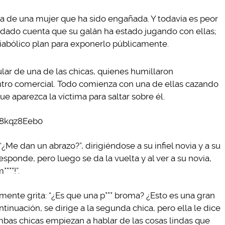
ria de una mujer que ha sido engañada. Y todavía es peor
dado cuenta que su galán ha estado jugando con ellas;
diabólico plan para exponerlo públicamente.
ular de una de las chicas, quienes humillaron
ntro comercial. Todo comienza con una de ellas cazando
e aparezca la víctima para saltar sobre él.
U8kqz8Eeb0
Me dan un abrazo?”, dirigiéndose a su infiel novia y a su
esponde, pero luego se da la vuelta y al ver a su novia,
***!”.
amente grita: “¿Es que una p*** broma? ¿Esto es una gran
tinuación, se dirige a la segunda chica, pero ella le dice
ambas chicas empiezan a hablar de las cosas lindas que