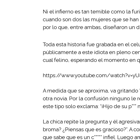
Ni el infierno es tan temible como la fu
cuando son dos las mujeres que se han 
por lo que, entre ambas, diseñaron un 
Toda esta historia fue grabada en el cel
públicamente a este idiota en pleno ce
cual felino, esperando el momento en qu
https://www.youtube.com/watch?v=y
A medida que se aproxima, va gritando “¿
otra novia. Por la confusión ninguno le r
este tipo solo exclama: “¡Hijo de su p*** m*
La chica repite la pregunta y él agresiv
broma? ¿Piensas que es gracioso?”. A con
que sabe que es un c***** infiel. Luego 