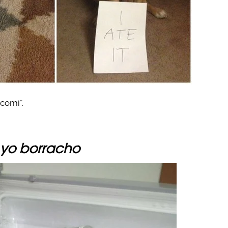
comí”.
yo borracho