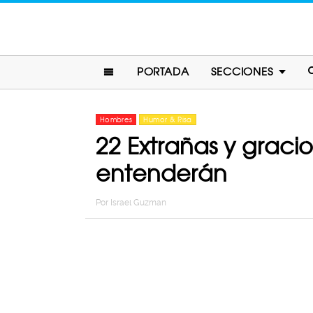
PORTADA
SECCIONES
Hombres
Humor & Risa
22 Extrañas y graci
entenderán
Por
Israel Guzman