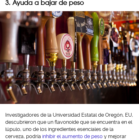
3. Ayuda a bajar de peso
Investigadores de la Universidad Estatal de Oregón, EU,
descubrieron que un flavonoide que se encuentra en el
lúpulo, uno de los ingredientes esenciales de la
cerveza, podría
inhibir el aumento de peso
y mejorar