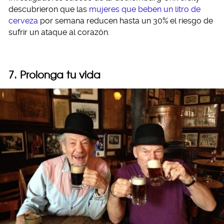
descubrieron que las
mujeres que beben un litro de
cerveza
por semana reducen hasta un 30% el riesgo de
sufrir un ataque al corazón.
7. Prolonga tu vida