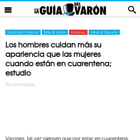
Desarrollo Personal
Estilo & Moda
Hombres
Salud & Deporte
Los hombres cuidan más su
apariencia que las mujeres
cuando están en cuarentena;
estudio
Por
Caro Rosales
Varones, tal vez piensen que por estar en cuarentena,