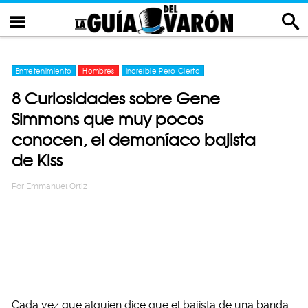
Entretenimiento
Hombres
Increíble Pero Cierto
8 Curiosidades sobre Gene
Simmons que muy pocos
conocen, el demoníaco bajista
de Kiss
Por
Emmanuel Ortiz
Cada vez que alguien dice que el bajista de una banda