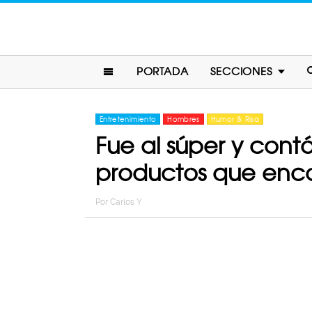
PORTADA
SECCIONES
Entretenimiento
Hombres
Humor & Risa
Fue al súper y contó
productos que enc
Por
Carlos Y