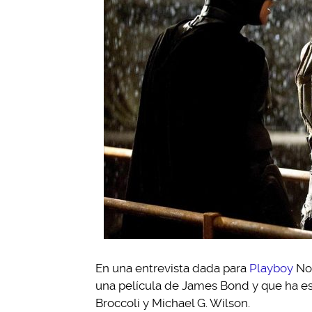
En una entrevista dada para
Playboy
Nol
una película de James Bond y que ha es
Broccoli y Michael G. Wilson.