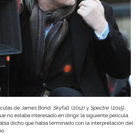
lículas de James Bond:
Skyfall
(2012) y
Spectre
(2015),
ue no estaba interesado en dirigir la siguiente película.
bía dicho que había terminado con la interpretación del
no.