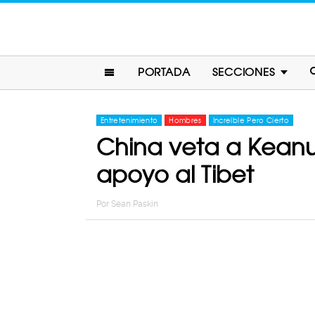
PORTADA
SECCIONES
Entretenimiento
Hombres
Increíble Pero Cierto
China veta a Keanu 
apoyo al Tibet
Por
Sean Paskin