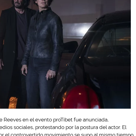
e Reeves en el evento proTíbet fue anunciada,
dios sociales, protestando por la postura del actor. El
r el controvertido movimiento se supo al mismo tiempo