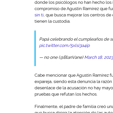
donde los psicólogos no han hecho los 
compromiso de Agustín Ramírez que fu
sin ti
, que busca mejorar los centros d
tienen la custodia.
Papá celebrando el cumpleaños de su h
pic.twitter.com/5xlsi3a4ip
— no one (@BlanVane)
March 18, 202
Cabe mencionar que Agustín Ramírez fu
expareja, siendo esta denuncia la razón 
desenlace de la acusación no hay mayor 
pruebas que refutan los hechos.
Finalmente, el padre de familia creó u
que busca dirigir la atención de las au