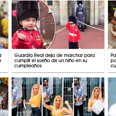
á
Guardia Real deja de marchar para
Pa
a
cumplir el sueño de un niño en su
pa
cumpleaños
cu