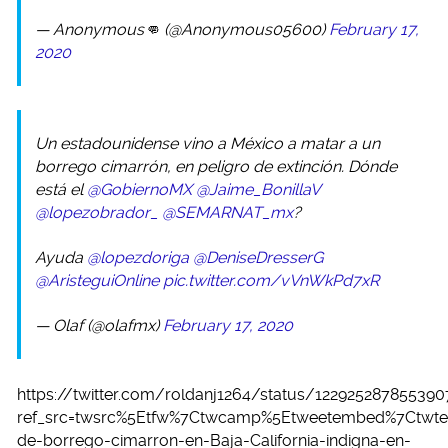
— Anonymous👊 (@Anonymous05600)
February 17,
2020
Un estadounidense vino a México a matar a un
borrego cimarrón, en peligro de extinción. Dónde
está el
@GobiernoMX
@Jaime_BonillaV
@lopezobrador_
@SEMARNAT_mx
?
Ayuda
@lopezdoriga
@DeniseDresserG
@AristeguiOnline
pic.twitter.com/vVnWkPd7xR
— Olaf (@olafmx)
February 17, 2020
https://twitter.com/roldanj1264/status/12292528785539
ref_src=twsrc%5Etfw%7Ctwcamp%5Etweetembed%7Ctwter
de-borrego-cimarron-en-Baja-California-indigna-en-