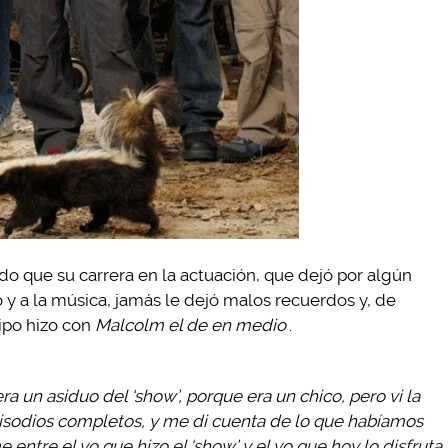
do que su carrera en la actuación, que dejó por algún
y a la música, jamás le dejó malos recuerdos y, de
ipo hizo con
Malcolm el de en medio
.
a un asiduo del ‘show’, porque era un chico, pero vi la
episodios completos, y me di cuenta de lo que habíamos
entre el yo que hizo el ‘show’ y el yo que hoy lo disfruta