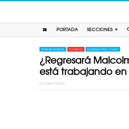
PORTADA
SECCIONES
Entretenimiento
Hombres
Increíble Pero Cierto
¿Regresará Malcolm
está trabajando en 
Por
Sean Paskin