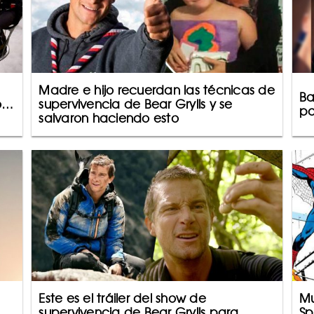
Madre e hijo recuerdan las técnicas de
Ba
do…
supervivencia de Bear Grylls y se
pa
salvaron haciendo esto
Este es el tráiler del show de
Mu
supervivencia de Bear Grylls para
Sp