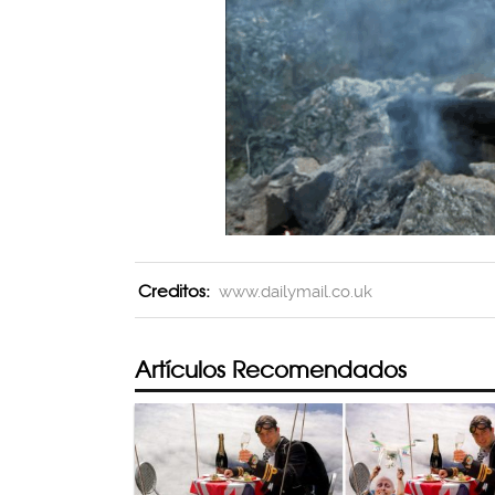
Creditos:
www.dailymail.co.uk
Artículos Recomendados