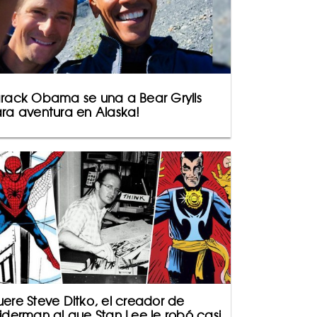
rack Obama se una a Bear Grylls
ra aventura en Alaska!
ere Steve Ditko, el creador de
iderman al que Stan Lee le robó casi