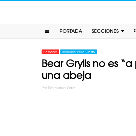
PORTADA
SECCIONES
Hombres
Increíble Pero Cierto
Bear Grylls no es “
una abeja
Por
Emmanuel Ortiz