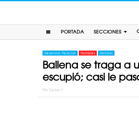
PORTADA
SECCIONES
Desarrollo Personal
Hombres
Noticias
Ballena se traga a 
escupió; casi le pa
Por
Carlos Y