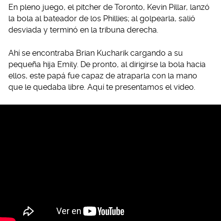
En pleno juego, el pitcher de Toronto, Kevin Pillar, lanzó
la bola al bateador de los Phillies; al golpearla, salió
desviada y terminó en la tribuna derecha.
Ahí se encontraba Brian Kucharik cargando a su
pequeña hija Emily. De pronto, al dirigirse la bola hacia
ellos, este papá fue capaz de atraparla con la mano
que le quedaba libre. Aquí te presentamos el video.