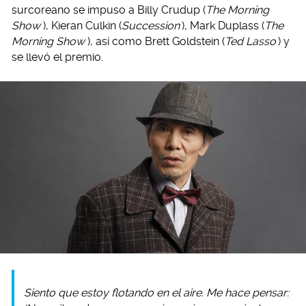
surcoreano se impuso a Billy Crudup (
The Morning
Show
), Kieran Culkin (
Succession
), Mark Duplass (
The
Morning Show
), así como Brett Goldstein (
Ted Lasso
) y
se llevó el premio.
Siento que estoy flotando en el aire.
Me hace pensar: