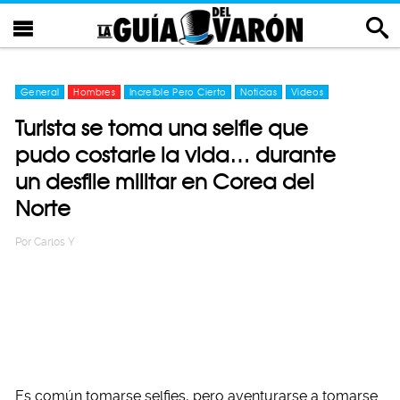
General
Hombres
Increíble Pero Cierto
Noticias
Videos
Turista se toma una selfie que
pudo costarle la vida… durante
un desfile militar en Corea del
Norte
Por
Carlos Y
Es común tomarse selfies, pero aventurarse a tomarse