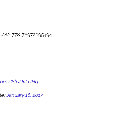
tus/821778176972095494
r.com/ISlDDvLCHg
le)
January 18, 2017