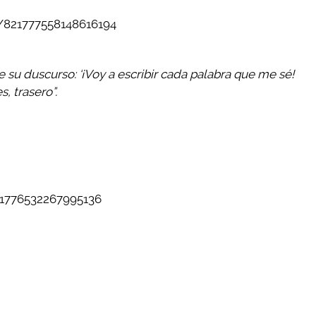
s/821777558148616194
u duscurso: ‘¡Voy a escribir cada palabra que me sé!
, trasero”.
821776532267995136