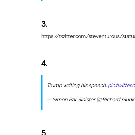
3.
https://twitter.com/steventurous/sta
4.
Trump writing his speech.
pic.twitte
— Simon Bar Sinister (@RichardJSunk
5.