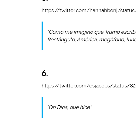
https://twitter.com/hannahbenj/statu
“Como me imagino que Trump escribe s
Rectángulo, América, megáfono, lunes
6.
https://twitter.com/esjacobs/status/
“Oh Dios, qué hice”