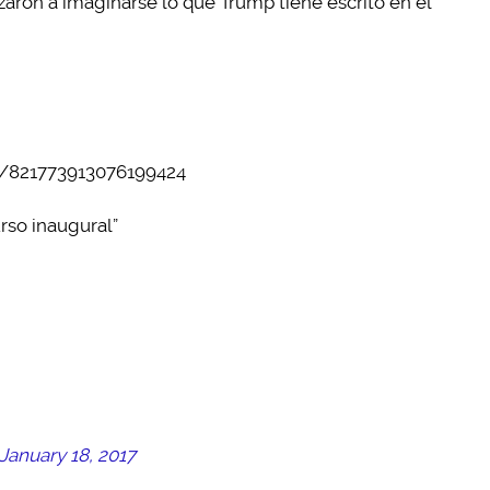
aron a imaginarse lo que Trump tiene escrito en el
us/821773913076199424
urso inaugural”
January 18, 2017