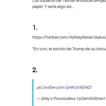
Los usuarios de Twitter entonces empez
papel. Y sería algo así…
1.
https://twitter.com/AshleyAlese/stat
“En vivo, el escrito de Trump de su disc
2.
pic.twitter.com/pAKcXAEAkD
— Arby’s Provocateur (@SamGrittner)