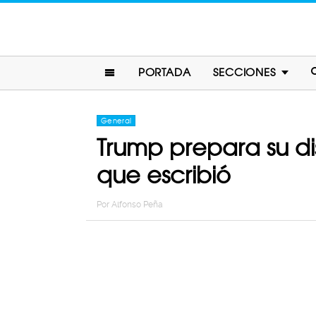
PORTADA
SECCIONES
General
Trump prepara su dis
que escribió
Por
Alfonso Peña