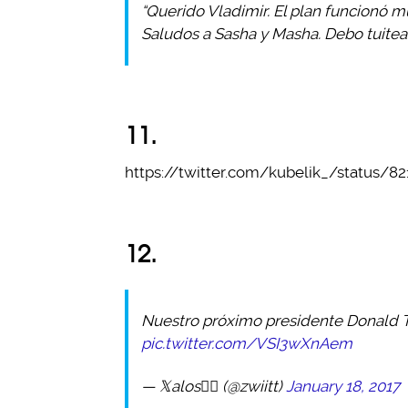
“Querido Vladimir. El plan funcionó m
Saludos a Sasha y Masha. Debo tuitear
11.
https://twitter.com/kubelik_/status/8
12.
Nuestro próximo presidente Donald 
pic.twitter.com/VSI3wXnAem
— 𝕏alos🐦‍🔥 (@zwiitt)
January 18, 2017