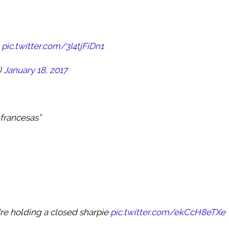
s
pic.twitter.com/3I4tjFiDn1
)
January 18, 2017
francesas”
u're holding a closed sharpie
pic.twitter.com/ekCcH8eTXe