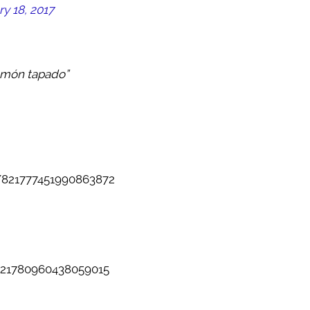
y 18, 2017
lumón tapado”
s/821777451990863872
/821780960438059015