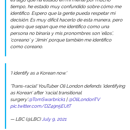
tiempo, he estado muy confundido sobre cómo me
identifico. Espero que la gente pueda respetar mi
decisión. Es muy difícil hacerlo de esta manera, pero
quiero que sepan que me identifico como una
persona no binaria y mis pronombres son ‘ellos’,
‘coreano’ y ‘Jimin’ porque también me identifico
como coreano.
'I identify as a Korean now.'
'Trans-racial' YouTuber Oli London defends 'identifying
as Korean' after 'racial transitional
surgery'.
@TomSwarbrick1
|
@OliLondonTV
pic.twitter.com/DZ49n5EUtT
— LBC (@LBC)
July 9, 2021