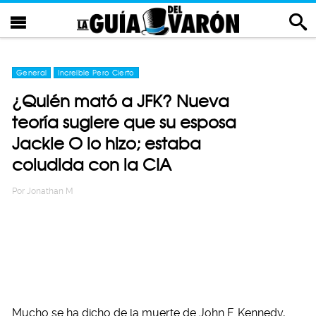
General
Increíble Pero Cierto
¿Quién mató a JFK? Nueva
teoría sugiere que su esposa
Jackie O lo hizo; estaba
coludida con la CIA
Por
Jonathan M
Mucho se ha dicho de la muerte de John F. Kennedy,