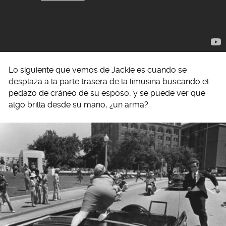
Lo siguiente que vemos de Jackie es cuando se
desplaza a la parte trasera de la limusina buscando el
pedazo de cráneo de su esposo, y se puede ver que
algo brilla desde su mano, ¿un arma?