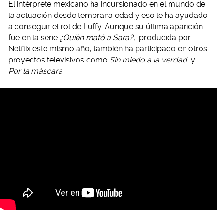
El intérprete mexicano ha incursionado en el mundo de
la actuación desde temprana edad y eso le ha ayudado
a conseguir el rol de Luffy. Aunque su última aparición
fue en la serie
¿Quién mató a Sara?,
producida por
Netflix este mismo año, también ha participado en otros
proyectos televisivos como
Sin miedo a la verdad
y
Por la máscara
.