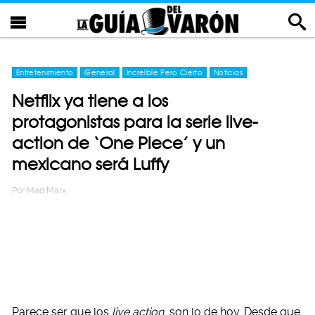
Entretenimiento
General
Increíble Pero Cierto
Noticias
Netflix ya tiene a los
protagonistas para la serie live-
action de ‘One Piece’ y un
mexicano será Luffy
Por
Mad Marx
Parece ser que los
live action
son lo de hoy. Desde que