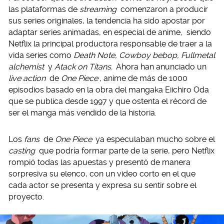
las plataformas de
streaming
comenzaron a producir
sus series originales, la tendencia ha sido apostar por
adaptar series animadas, en especial de anime
,
siendo
Netflix la principal productora responsable de traer a la
vida series como
Death Note, Cowboy bebop, Fullmetal
alchemist
y
Atack on Titans.
Ahora han anunciado un
live action
de
One Piece
, anime de más de 1000
episodios basado en la obra del mangaka Eiichiro Oda
que se publica desde 1997 y que ostenta el récord de
ser el manga más vendido de la historia.
Los
fans
de
One Piece
ya especulaban mucho sobre el
casting
que podría formar parte de la serie, pero Netflix
rompió todas las apuestas y presentó de manera
sorpresiva su elenco, con un video corto en el que
cada actor se presenta y expresa su sentir sobre el
proyecto.