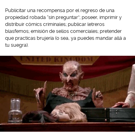
Publicitar una recompensa por el regreso de una
propiedad robada “sin preguntar”; poseer, imprimir y
distribuir cómics criminales; publicar letreros
blasfemos; emisión de sellos comerciales; pretender
que practicas brujería (o sea, ya puedes mandar allá a
tu suegra).