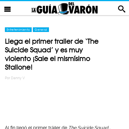
Entretenimiento
General
Llega el primer trailer de ‘The
Suicide Squad’ y es muy
violento ¡Sale el mismísimo
Stallone!
Por
Danny V
Al fin llegó el primer tráiler de
The Suicide Squad
,