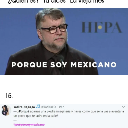
“¿Quién es?” tú dices “La vieja Inés”
15.