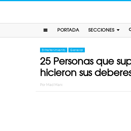
PORTADA
SECCIONES
Entretenimiento
General
25 Personas que sup
hicieron sus debe
Por
Mad Marx