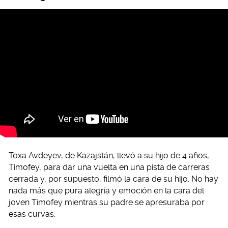
Toxa Avdeyev, de Kazajstán, llevó a su hijo de 4 años,
Timofey, para dar una vuelta en una pista de carreras
cerrada y, por supuesto, filmó la cara de su hijo. No hay
nada más que pura alegría y emoción en la cara del
joven Timofey mientras su padre se apresuraba por
esas curvas.