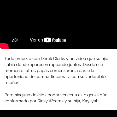
Todo empezó con Derek Clerks y un video que su hijo
subió donde aparecen rapeando juntos. Desde ese
momento, otros papás comenzaron a darse la
oportunidad de compartir cámara con sus adorables
retoños.
Pero ninguno de ellos podrá vencer a este genial dúo
conformado por Ricky Weems y su hija, Kayliyah.