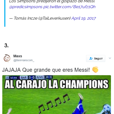
Los Simpsons predijeron el golpazo de Messi.
@predicsimpsons
pic.twitter.com/Be17ufz1Qh
— Tomás Incze (@TaiLeverkusen)
April 19, 2017
3.