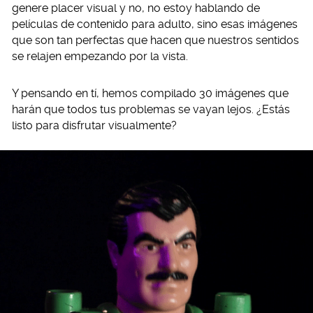
genere placer visual y no, no estoy hablando de
películas de contenido para adulto, sino esas imágenes
que son tan perfectas que hacen que nuestros sentidos
se relajen empezando por la vista.
Y pensando en tí, hemos compilado 30 imágenes que
harán que todos tus problemas se vayan lejos. ¿Estás
listo para disfrutar visualmente?