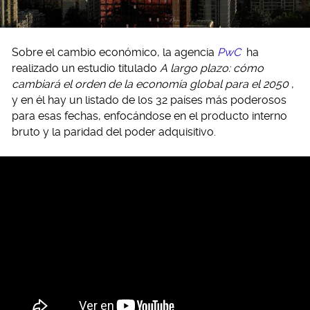
Sobre el cambio económico, la agencia
PwC
ha
realizado un estudio titulado
A largo plazo: cómo
cambiará el orden de la economía global para el 2050
,
y en él hay un listado de los 32 países más poderosos
para esas fechas, enfocándose en el producto interno
bruto y la paridad del poder adquisitivo.