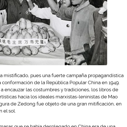
a mistificado, pues una fuerte campaña propagandística
a conformación de la República Popular China en 1949.
a encauzar las costumbres y tradiciones, los libros de
rtísticas hacia los ideales marxistas-leninistas de Mao
figura de Zedong fue objeto de una gran mitificación, en
 el sol.
masas que se había desplegado en China era de una