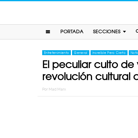
PORTADA
SECCIONES
Entretenimiento
General
Increíble Pero Cierto
Noti
El peculiar culto d
revolución cultural
Por
Mad Marx