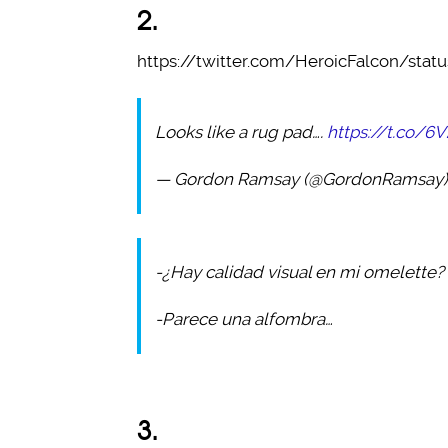
2.
https://twitter.com/HeroicFalcon/stat
Looks like a rug pad….
https://t.co/6
— Gordon Ramsay (@GordonRamsay
-¿Hay calidad visual en mi omelette?
-Parece una alfombra…
3.