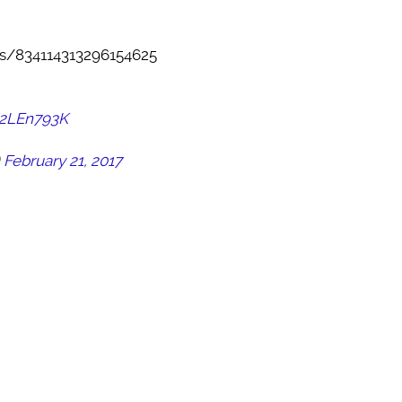
us/834114313296154625
V2LEn793K
)
February 21, 2017