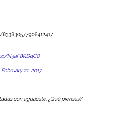
us/833830577908412417
t.co/N3aF8RDqC8
)
February 21, 2017
stadas con aguacate. ¿Qué piensas?