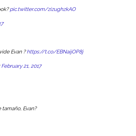
ook?
pic.twitter.com/zizughzkAO
17
wide Evan ?
https://t.co/EBNaijOP8j
)
February 21, 2017
se tamaño, Evan?