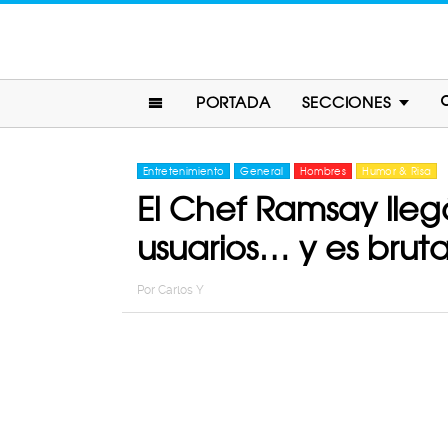
PORTADA
SECCIONES
Entretenimiento
General
Hombres
Humor & Risa
El Chef Ramsay llegó 
usuarios… y es bruta
Por
Carlos Y