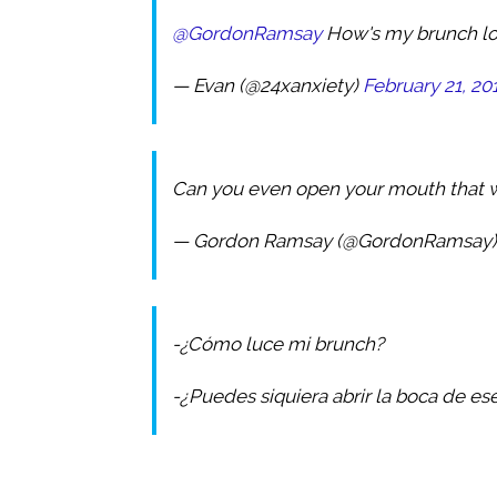
@GordonRamsay
How's my brunch l
— Evan (@24xanxiety)
February 21, 20
Can you even open your mouth that 
— Gordon Ramsay (@GordonRamsay
-¿Cómo luce mi brunch?
-¿Puedes siquiera abrir la boca de e