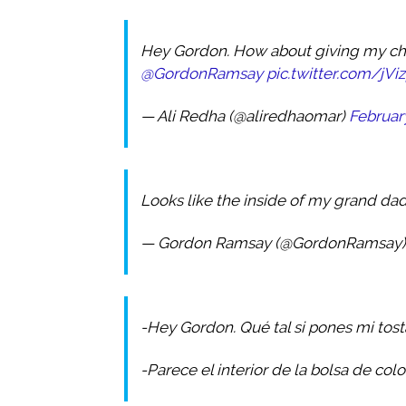
Hey Gordon. How about giving my che
@GordonRamsay
pic.twitter.com/jV
— Ali Redha (@aliredhaomar)
February
Looks like the inside of my grand d
— Gordon Ramsay (@GordonRamsay
-Hey Gordon. Qué tal si pones mi tos
-Parece el interior de la bolsa de co