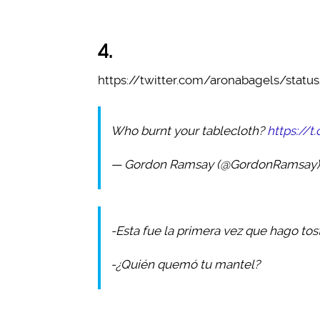
4.
https://twitter.com/aronabagels/stat
Who burnt your tablecloth?
https://
— Gordon Ramsay (@GordonRamsay
-Esta fue la primera vez que hago to
-¿Quién quemó tu mantel?