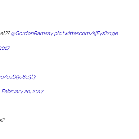
gel??
@GordonRamsay
pic.twitter.com/sjEyXi21ge
2017
.co/oaD9o8e3l3
)
February 20, 2017
s?