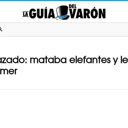
zado: mataba elefantes y leo
omer