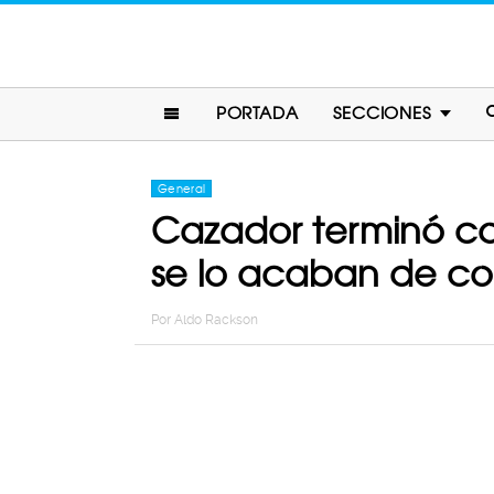
PORTADA
SECCIONES
General
Cazador terminó ca
se lo acaban de c
Por
Aldo Rackson