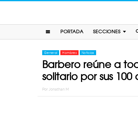
PORTADA
SECCIONES
General
Hombres
Noticias
Barbero reúne a to
solitario por sus 100
Por
Jonathan M