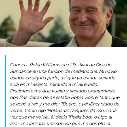
Conocí a Robin Williams en el Festival de Cine de
Sundance en una función de medianoche. Mi novio
estaba en alguna parte, así que yo estaba sentada
sola en mi asiento, mirando a mi alrededor.
Finalmente me di la vuelta y sentado exactamente
dos filas detrás de mí estaba Robin. Sonreí tanto que
se echó a reír y me dijo: ‘¡Bueno, oye! ¡Encantado de
verte!’. Y solo dije ‘Holaaaaa’. Después de eso, cada
vez que me volvía, él decía,’¡Peekaboo!’ o algo al
azar, me lanzaba una sonrisa que me derretía el