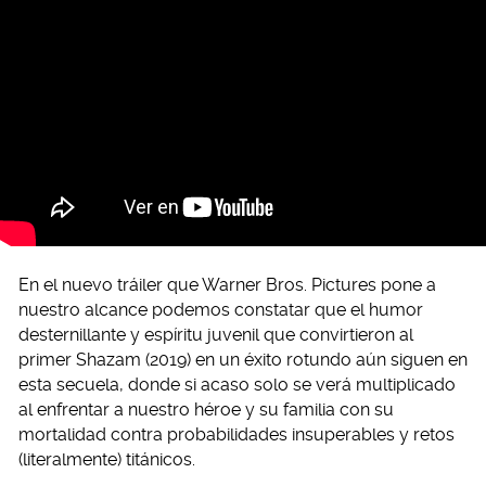
En el nuevo tráiler que Warner Bros. Pictures pone a
nuestro alcance podemos constatar que el humor
desternillante y espíritu juvenil que convirtieron al
primer Shazam (2019) en un éxito rotundo aún siguen en
esta secuela, donde si acaso solo se verá multiplicado
al enfrentar a nuestro héroe y su familia con su
mortalidad contra probabilidades insuperables y retos
(literalmente) titánicos.