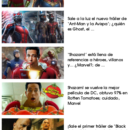
Sale a la luz el nuevo tráiler de
‘Ant-Man y la Avispa’; ¿quién
es Ghost, el ...
‘Shazam!’ está llena de
referencias a héroes, villanos
y… ¿Marvel?; de ...
Shazam! se vuelve la mejor
película de DC, obtuvo 97% en
Rotten Tomatoes; cuidado,
Marvel
¡Sale el primer tráiler de ‘Black