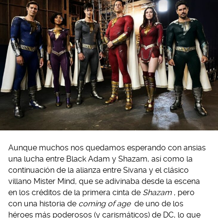
Aunque muchos nos quedamos esperando con ansias
una lucha entre Black Adam y Shazam, así como la
continuación de la alianza entre Sivana y el clásico
villano Mister Mind, que se adivinaba desde la escena
en los créditos de la primera cinta de
Shazam
, pero
con una historia de
coming of age
de uno de los
héroes más poderosos (y carismáticos) de DC, lo que