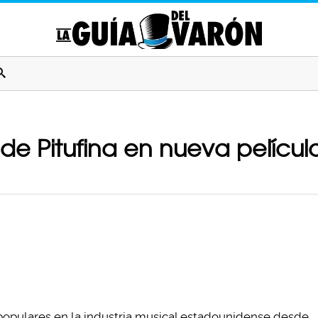
de Pitufina en nueva película
 populares en la industria musical estadounidense desde