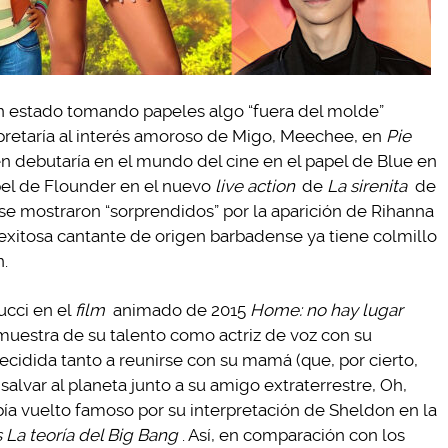
n estado tomando papeles algo “fuera del molde”
retaría al interés amoroso de Migo, Meechee, en
Pie
en debutaría en el mundo del cine en el papel de Blue en
el de Flounder en el nuevo
live action
de
La sirenita
de
e mostraron “sorprendidos” por la aparición de Rihanna
 exitosa cantante de origen barbadense ya tiene colmillo
n.
Tucci en el
film
animado de 2015
Home: no hay lugar
muestra de su talento como actriz de voz con su
ecidida tanto a reunirse con su mamá (que, por cierto,
salvar al planeta junto a su amigo extraterrestre, Oh,
ía vuelto famoso por su interpretación de Sheldon en la
 La teoría del Big Bang
. Así, en comparación con los