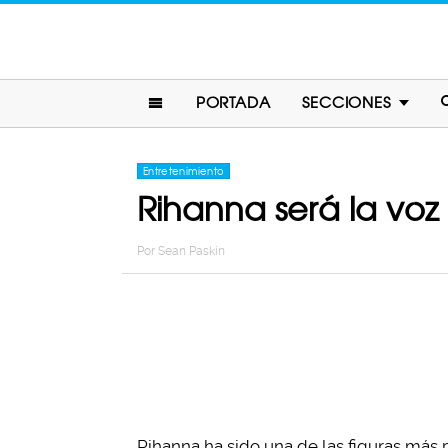
PORTADA
SECCIONES
Entretenimiento
Rihanna será la voz 
Por
Sean Paskin
Rihanna ha sido una de las figuras más