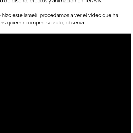
vo de diseño, efectos y animación en Tel Aviv.
hizo este israelí, procedamos a ver el video que ha
s quieran comprar su auto, observa: