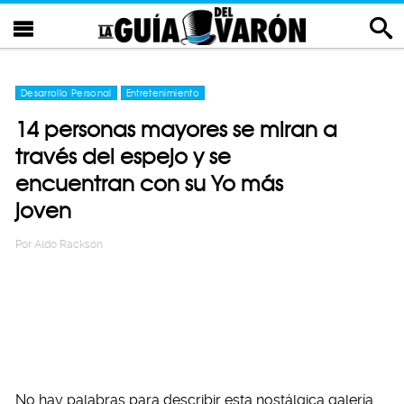
Desarrollo Personal
Entretenimiento
14 personas mayores se miran a
través del espejo y se
encuentran con su Yo más
joven
Por
Aldo Rackson
No hay palabras para describir esta nostálgica galería